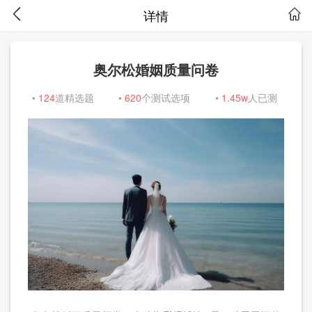
详情
奥尔松婚姻质量问卷
•
124
道精选题
•
620
个测试选项
•
1.45w
人已测