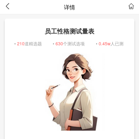
详情
员工性格测试量表
•
210
道精选题
•
630
个测试选项
•
0.45w
人已测