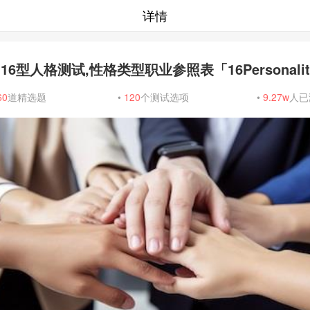
详情
I16型人格测试,性格类型职业参照表「16Personalit
60
道精选题
•
120
个测试选项
•
9.27w
人已