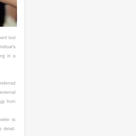
ent tool
vidual's
ing in a
preferred
external
rgy from
refer to
 detail-