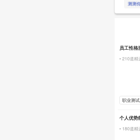
测测
员工性格
• 210道
职业测试
个人优势
• 180道