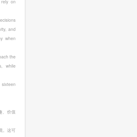
 rely on
ecisions
vity, and
ony when
oach the
s, while
 sixteen
趣、价值
境。这可