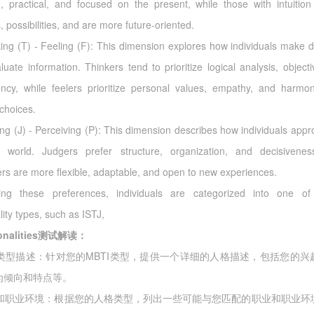
d, practical, and focused on the present, while those with intuition
, possibilities, and are more future-oriented.
king (T) - Feeling (F): This dimension explores how individuals make d
uate information. Thinkers tend to prioritize logical analysis, objecti
ency, while feelers prioritize personal values, empathy, and harm
choices.
ing (J) - Perceiving (P): This dimension describes how individuals appr
l world. Judgers prefer structure, organization, and decisivenes
ers are more flexible, adaptable, and open to new experiences.
ng these preferences, individuals are categorized into one of
ity types, such as ISTJ,
sonalities测试解读：
人格类型描述：针对您的MBTI类型，提供一个详细的人格描述，包括您的兴
为倾向和特点等。
职业和职业环境：根据您的人格类型，列出一些可能与您匹配的职业和职业环