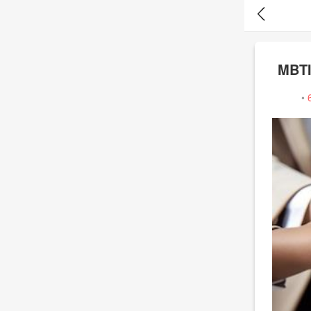
MBT
•