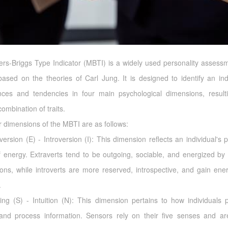
rs-Briggs Type Indicator (MBTI) is a widely used personality assessm
 based on the theories of Carl Jung. It is designed to identify an indi
nces and tendencies in four main psychological dimensions, result
ombination of traits.
r dimensions of the MBTI are as follows:
version (E) - Introversion (I): This dimension reflects an individual's 
f energy. Extraverts tend to be outgoing, sociable, and energized by 
tions, while introverts are more reserved, introspective, and gain ene
.
ing (S) - Intuition (N): This dimension pertains to how individuals p
and process information. Sensors rely on their five senses and are