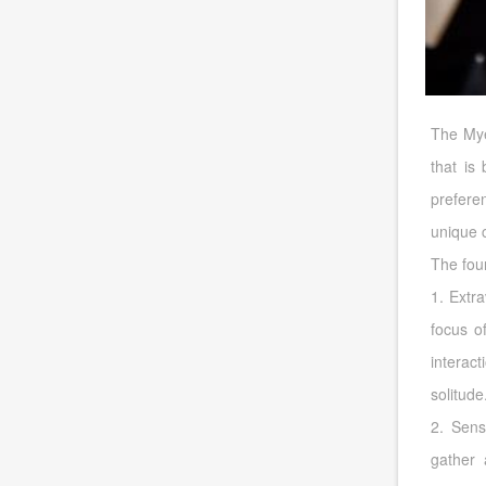
The Mye
that is
prefere
unique c
The fou
1. Extra
focus o
interac
solitude
2. Sens
gather 