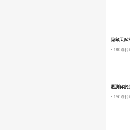
隐藏天赋
• 180道
测测你的
• 150道