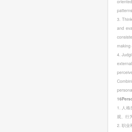
oriente
patterns
3. Thin
and eval
consist
making 
4. Judg
externa
perceiv
Combini
personal
16Per
1. 
观、行
2. 