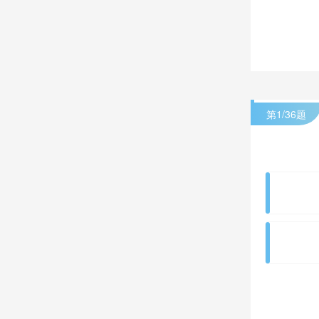
第
1
/36题