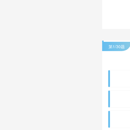
第
1
/30题