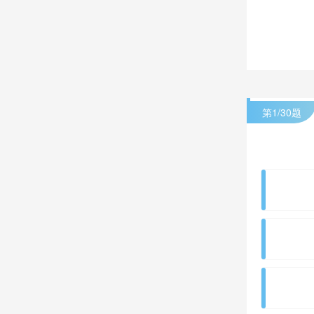
第
1
/30题