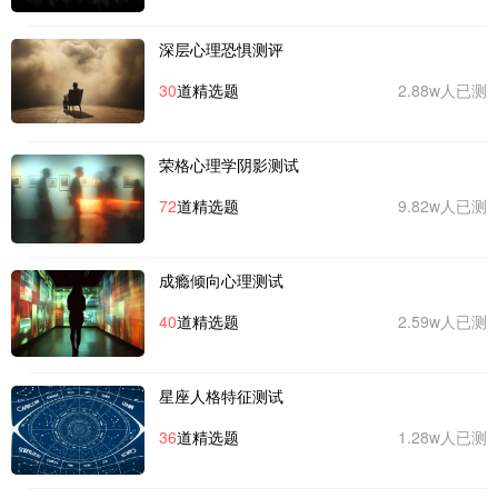
深层心理恐惧测评
30
道精选题
2.88w人已测
荣格心理学阴影测试
72
道精选题
9.82w人已测
成瘾倾向心理测试
40
道精选题
2.59w人已测
星座人格特征测试
36
道精选题
1.28w人已测